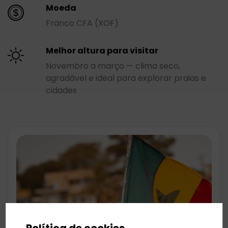
Moeda
Franco CFA (XOF)
Melhor altura para visitar
Novembro a março — clima seco,
agradável e ideal para explorar praias e
cidades