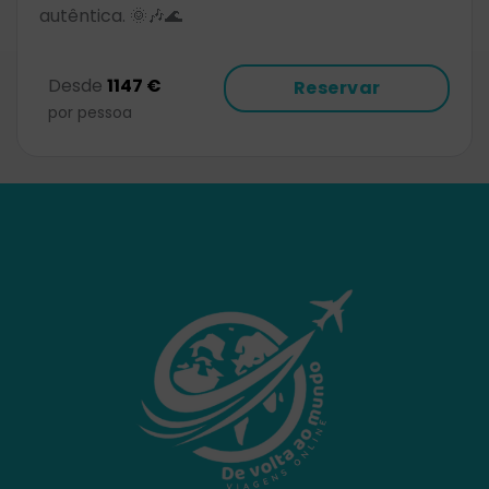
autêntica. 🌞🎶🌊
Desde
1147 €
Reservar
por pessoa