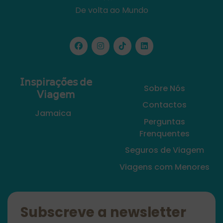
De volta ao Mundo
𝖨𝗇𝗌𝗉𝗂𝗋𝖺𝖼̧𝗈̃𝖾𝗌 𝖽𝖾
Sobre Nós
𝖵𝗂𝖺𝗀𝖾𝗆
Contactos
Jamaica
Perguntas
Frenquentes
Seguros de Viagem
Viagens com Menores
Subscreve a newsletter