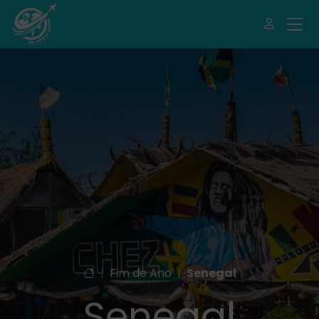
|
Fim de Ano
|
Senegal
Senegal