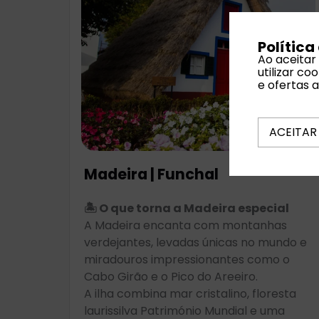
Política
Ao aceitar
utilizar c
e ofertas 
ACEITAR
Madeira | Funchal
🏝️ O que torna a Madeira especial
A Madeira encanta com montanhas
verdejantes, levadas únicas no mundo e
miradouros impressionantes como o
Cabo Girão e o Pico do Areeiro.
A ilha combina mar cristalino, floresta
laurissilva Património Mundial e uma