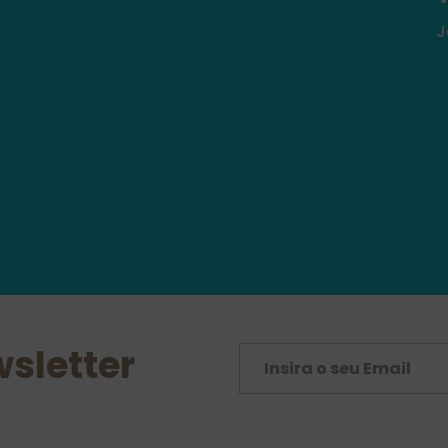
J
sletter