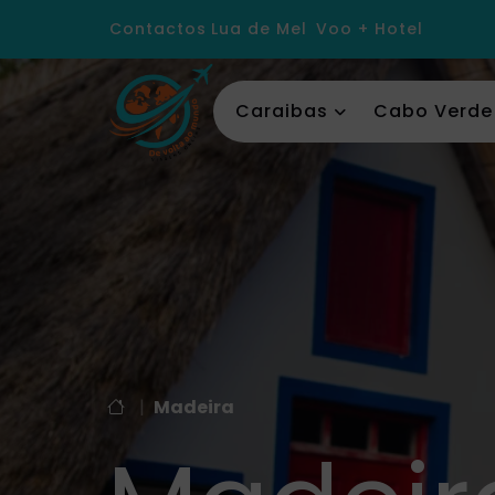
Contactos
Lua de Mel
Voo + Hotel
Caraibas
Cabo Verde
|
Madeira