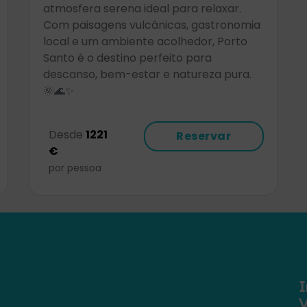
atmosfera serena ideal para relaxar.
Com paisagens vulcânicas, gastronomia
local e um ambiente acolhedor, Porto
Santo é o destino perfeito para
descanso, bem-estar e natureza pura.
🌞🌊✨
Desde
1221
Reservar
€
por pessoa
𝖨
