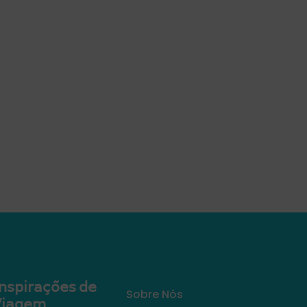
𝗇𝗌𝗉𝗂𝗋𝖺𝖼̧𝗈̃𝖾𝗌 𝖽𝖾
Sobre Nós
𝗂𝖺𝗀𝖾𝗆