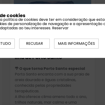
 de cookies
 a política de cookies deve ter em consideração que est
ookies de personalização de navegação e a apresentação 
adaptadas ao teu interesses.
Reservar
 TUDO
RECUSAR
MAIS INFORMAÇÕES
Ilha de Porto Santo
🌴 O que torna Porto Santo especial
Porto Santo encanta com a sua praia de
areia dourada e águas cristalinas,
conhecida pelas propriedades
terapêuticas.
A ilha oferece clima ameno todo o ano,
trilhos naturais, mar calmo e uma