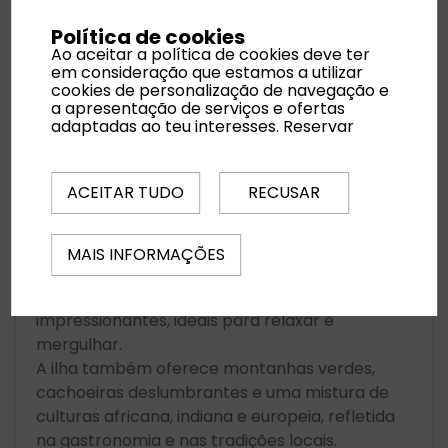
Política de cookies
Ao aceitar a política de cookies deve ter
Maurícias é um destino
em consideração que estamos a utilizar
cookies de personalização de navegação e
paradisíaco no Oceano Índico,
a apresentação de serviços e ofertas
conhecido pelas suas praias de
adaptadas ao teu interesses.
Reservar
areia branca, lagoas cristalinas,
resorts de luxo e natureza
ACEITAR TUDO
RECUSAR
exuberante.
🏖️ O que torna Maurícia especial
MAIS INFORMAÇÕES
Maurícia encanta com praias de areia branca,
águas cristalinas e recifes de coral
impressionantes, ideais para relaxar e
mergulhar.
A ilha também oferece montanhas verdes,
cachoeiras deslumbrantes e uma mistura de
culturas africana, indiana e europeia, refletida
na gastronomia e nas tradições locais.