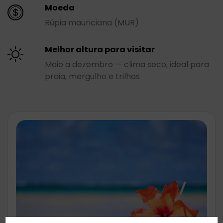
Moeda
Rúpia mauriciana (MUR)
Melhor altura para visitar
Maio a dezembro — clima seco, ideal para
praia, mergulho e trilhos