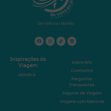
De volta ao Mundo
𝖨𝗇𝗌𝗉𝗂𝗋𝖺𝖼̧𝗈̃𝖾𝗌 𝖽𝖾
Sobre Nós
𝖵𝗂𝖺𝗀𝖾𝗆
Contactos
Jamaica
Perguntas
Frenquentes
Seguros de Viagem
Viagens com Menores