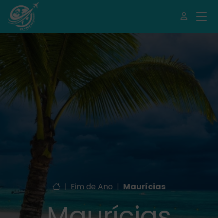
|
Fim de Ano
|
Maurícias
Maurícias