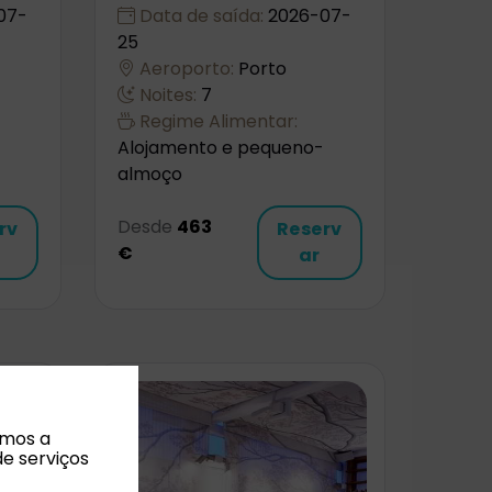
07-
Data de saída:
2026-07-
25
Aeroporto:
Porto
Noites:
7
Regime Alimentar:
Alojamento e pequeno-
almoço
Desde
463
rv
Reserv
€
ar
amos a
de serviços