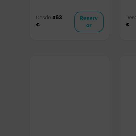
Desde
463
Des
Reserv
€
€
ar