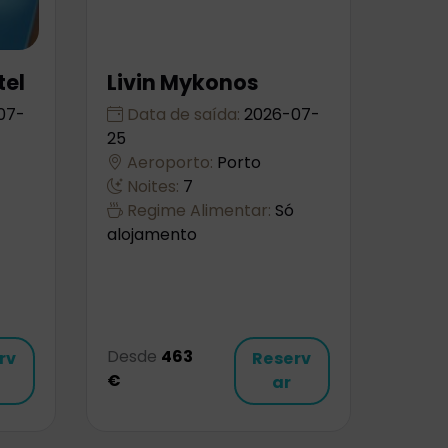
tel
Livin Mykonos
07-
Data de saída:
2026-07-
25
Aeroporto:
Porto
Noites:
7
Regime Alimentar:
Só
alojamento
Desde
463
rv
Reserv
€
ar