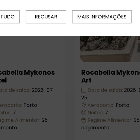
 TUDO
RECUSAR
MAIS INFORMAÇÕES
cabella Mykonos
Rocabella Mykon
el
Art
ta de saída:
2026-07-
Data de saída:
2026-
25
roporto:
Porto
Aeroporto:
Porto
ites:
7
Noites:
7
gime Alimentar:
Só
Regime Alimentar:
Só
jamento
alojamento