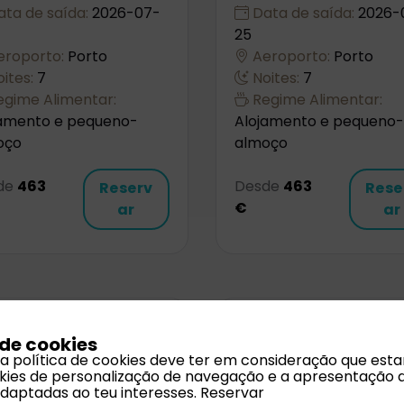
ta de saída:
2026-07-
Data de saída:
2026-
25
roporto:
Porto
Aeroporto:
Porto
ites:
7
Noites:
7
gime Alimentar:
Regime Alimentar:
jamento e pequeno-
Alojamento e pequeno-
oço
almoço
de
463
Desde
463
Reserv
Rese
€
ar
ar
 de cookies
 a política de cookies deve ter em consideração que est
ookies de personalização de navegação e a apresentação 
adaptadas ao teu interesses.
Reservar