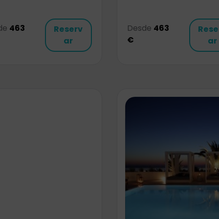
de
463
Desde
463
Reserv
Rese
€
ar
ar