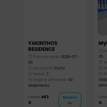
YAKINTHOS
My
RESIDENCE
Da
25
Data de saída:
2026-07-
Ae
25
No
Aeroporto:
Porto
Re
Noites:
7
Alo
Regime Alimentar:
Só
alm
alojamento
Desde
463
Des
Reserv
€
€
ar