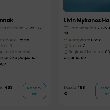
annaki
Livin Mykonos Ho
ta de saída:
2026-07-
Data de saída:
2026-
25
roporto:
Porto
Aeroporto:
Porto
ites:
7
Noites:
7
gime Alimentar:
Regime Alimentar:
Só
jamento e pequeno-
alojamento
oço
de
463
Desde
463
Reserv
Rese
€
ar
ar