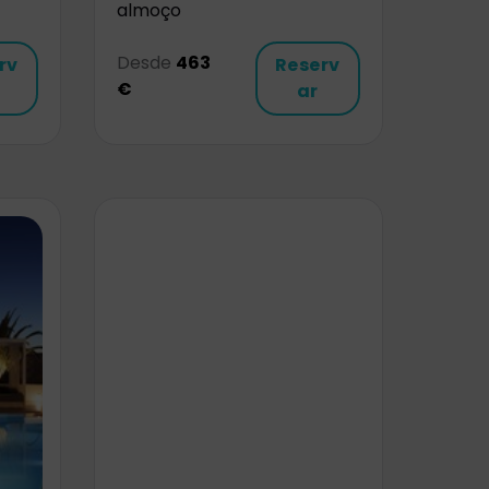
almoço
Desde
463
rv
Reserv
€
ar