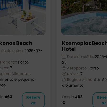
konos Beach
Kosmoplaz Beac
Hotel
ta de saída:
2026-07-
Data de saída:
2026-
roporto:
Porto
25
ites:
7
Aeroporto:
Porto
gime Alimentar:
Noites:
7
jamento e pequeno-
Regime Alimentar:
Só
oço
alojamento
de
463
Desde
463
Reserv
Rese
€
ar
ar