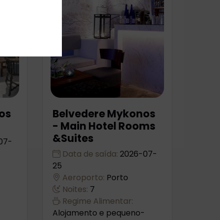
os
Belvedere Mykonos
- Main Hotel Rooms
&Suites
07-
Data de saída:
2026-07-
25
Aeroporto:
Porto
Noites:
7
Regime Alimentar:
Alojamento e pequeno-