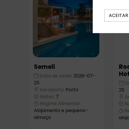
ACEITAR
Semeli
Ro
Hot
Data de saída:
2026-07-
25
Da
Aeroporto:
Porto
25
Noites:
7
Ae
Regime Alimentar:
No
Alojamento e pequeno-
Re
almoço
alo