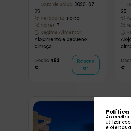
Data de saída:
2026-07-
Da
25
25
Aeroporto:
Porto
Ae
Noites:
7
No
Regime Alimentar:
Re
Alojamento e pequeno-
Alo
almoço
alm
Desde
463
Des
Reserv
€
€
ar
Política
Ao aceitar
utilizar c
e ofertas 