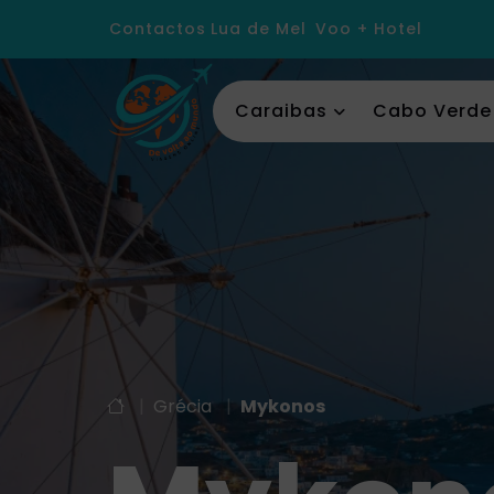
Contactos
Lua de Mel
Voo + Hotel
Caraibas
Cabo Verde
|
Grécia
|
Mykonos