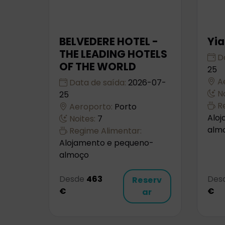
BELVEDERE HOTEL -
Yi
THE LEADING HOTELS
Da
OF THE WORLD
25
Ae
Data de saída:
2026-07-
No
25
Re
Aeroporto:
Porto
Alo
Noites:
7
alm
Regime Alimentar:
Alojamento e pequeno-
almoço
Desde
463
Des
Reserv
€
€
ar