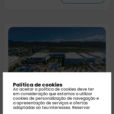
Política de cookies
Ao aceitar a política de cookies deve ter
em consideração que estamos a utilizar
Riu Palace Jamaica (Solo Adultos)
cookies de personalização de navegação e
a apresentação de serviços e ofertas
Data de saída:
2026-08-05
adaptadas ao teu interesses.
Reservar
Aeroporto:
Lisboa