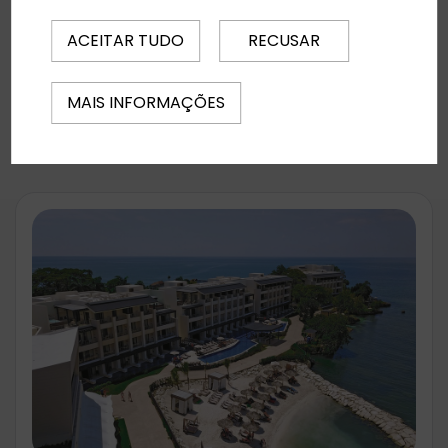
Noites:
7
ACEITAR TUDO
RECUSAR
Regime Alimentar:
Tudo Incluído
Desde
1754 €
Reservar
MAIS INFORMAÇÕES