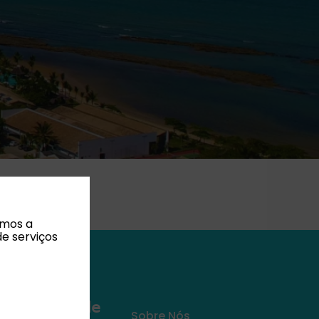
amos a
de serviços
𝗇𝗌𝗉𝗂𝗋𝖺𝖼̧𝗈̃𝖾𝗌 𝖽𝖾
Sobre Nós