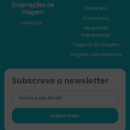
𝖨𝗇𝗌𝗉𝗂𝗋𝖺𝖼̧𝗈̃𝖾𝗌 𝖽𝖾
Sobre Nós
𝖵𝗂𝖺𝗀𝖾𝗆
Contactos
Jamaica
Perguntas
Frenquentes
Seguros de Viagem
Viagens com Menores
Subscreve a newsletter
Subscrever