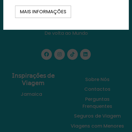
MAIS INFORMAÇÕES
De volta ao Mundo
𝖨𝗇𝗌𝗉𝗂𝗋𝖺𝖼̧𝗈̃𝖾𝗌 𝖽𝖾
Sobre Nós
𝖵𝗂𝖺𝗀𝖾𝗆
Contactos
Jamaica
Perguntas
Frenquentes
Seguros de Viagem
Viagens com Menores