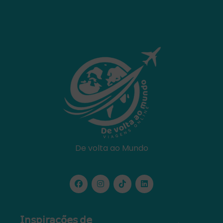
De volta ao Mundo
𝖨𝗇𝗌𝗉𝗂𝗋𝖺𝖼̧𝗈̃𝖾𝗌 𝖽𝖾