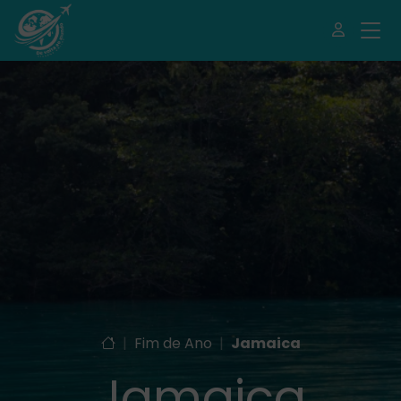
|
Fim de Ano
|
Jamaica
Jamaica