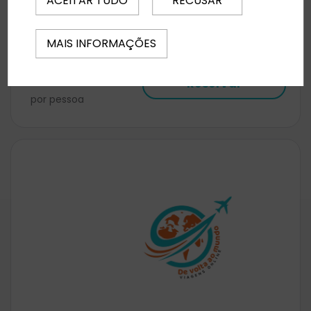
ACEITAR TUDO
RECUSAR
destino perfeito para quem ama aventura,
bem-estar e paisagens de cortar a respiração.
🌞🌿💧
MAIS INFORMAÇÕES
Desde
796 €
Reservar
por pessoa