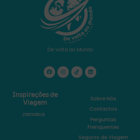
De volta ao Mundo
𝖨𝗇𝗌𝗉𝗂𝗋𝖺𝖼̧𝗈̃𝖾𝗌 𝖽𝖾
Sobre Nós
𝖵𝗂𝖺𝗀𝖾𝗆
Contactos
Jamaica
Perguntas
Frenquentes
Seguros de Viagem