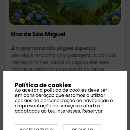
Ilha de São Miguel
🌋 O que torna São Miguel especial
São Miguel encanta com paisagens vulcânicas
impressionantes, desde as Lagoas das Sete
Cidades e Lagoa do Fogo até às caldeiras
fumegantes de Furnas, onde até se cozinha o
famoso cozido geotérmico.
Política de cookies
A ilha oferece cascatas, miradouros
Ao aceitar a política de cookies deve ter
em consideração que estamos a utilizar
inesquecíveis, plantações de chá únicas na
cookies de personalização de navegação e
Europa e piscinas naturais onde a água quente
a apresentação de serviços e ofertas
se mistura com o mar.
adaptadas ao teu interesses.
Reservar
Com atmosfera tranquila, natureza verdejante
e experiências autênticas, São Miguel é um