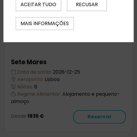
ACEITAR TUDO
RECUSAR
MAIS INFORMAÇÕES
Sete Mares
Data de saída:
2026-12-25
Aeroporto:
Lisboa
Noites:
8
Regime Alimentar:
Alojamento e pequeno-
almoço
Desde
1835 €
Reservar