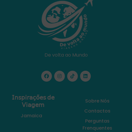
De volta ao Mundo
𝖨𝗇𝗌𝗉𝗂𝗋𝖺𝖼̧𝗈̃𝖾𝗌 𝖽𝖾
Sobre Nós
𝖵𝗂𝖺𝗀𝖾𝗆
Contactos
Jamaica
Perguntas
Frenquentes