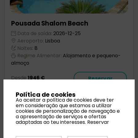
Pousada Shalom Beach
Data de saída:
2026-12-25
Aeroporto:
Lisboa
Noites:
8
Regime Alimentar:
Alojamento e pequeno-
almoço
Desde
1946 €
Reservar
Política de cookies
Ao aceitar a política de cookies deve ter
em consideração que estamos a utilizar
cookies de personalização de navegação e
a apresentação de serviços e ofertas
adaptadas ao teu interesses.
Reservar