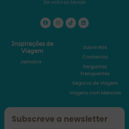
De volta ao Mundo
𝖨𝗇𝗌𝗉𝗂𝗋𝖺𝖼̧𝗈̃𝖾𝗌 𝖽𝖾
Sobre Nós
𝖵𝗂𝖺𝗀𝖾𝗆
Contactos
Jamaica
Perguntas
Frenquentes
Seguros de Viagem
Viagens com Menores
Subscreve a newsletter