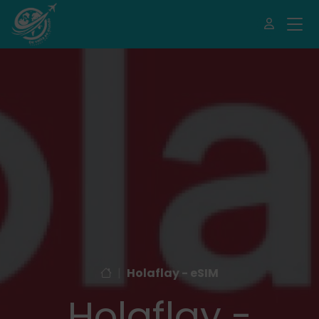
|
Holaflay - eSIM
Holaflay -