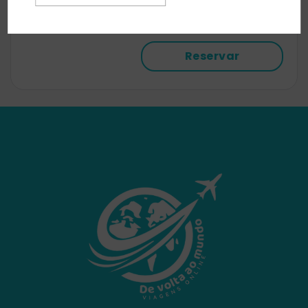
A Holafly- eSIM — cartão SIM” virtual
Reservar