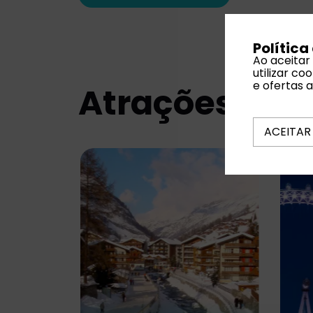
Política
Ao aceitar
utilizar c
e ofertas 
Atrações Turí
ACEITAR