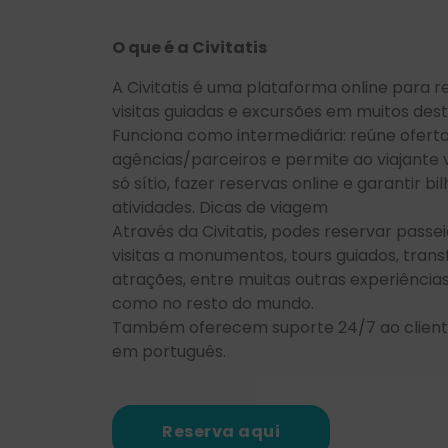
O que é a Civitatis
A Civitatis é uma plataforma online para re
visitas guiadas e excursões em muitos des
Funciona como intermediária: reúne oferta
agências/parceiros e permite ao viajante
só sítio, fazer reservas online e garantir b
atividades. Dicas de viagem
Através da Civitatis, podes reservar passei
visitas a monumentos, tours guiados, trans
atrações, entre muitas outras experiência
como no resto do mundo.
Também oferecem suporte 24/7 ao cliente
em português.
Reserva aqui