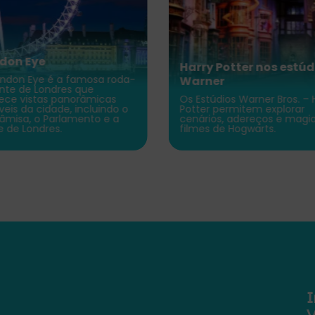
don Eye
Harry Potter nos estúd
ndon Eye é a famosa roda-
Warner
nte de Londres que
ece vistas panorâmicas
Os Estúdios Warner Bros. – 
íveis da cidade, incluindo o
Potter permitem explorar
Tâmisa, o Parlamento e a
cenários, adereços e magi
e de Londres.
filmes de Hogwarts.
𝖨