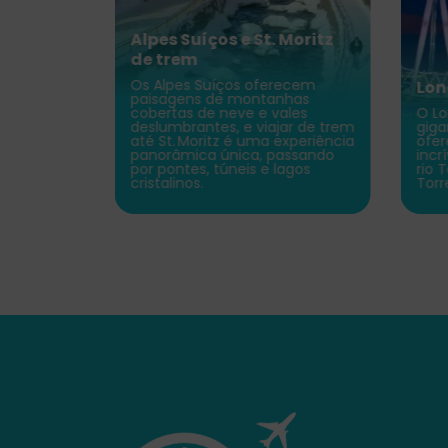
Alpes Suíços e St. Moritz
e no
de trem
 Norte,
suas
Os Alpes Suíços oferecem
Lon
as, a
paisagens de montanhas
 a
cobertas de neve e vales
O Lo
a e
deslumbrantes, e viajar de trem
giga
 de
até St. Moritz é uma experiência
ofer
idge
panorâmica única, passando
incr
o luxuoso
por pontes, túneis e lagos
rio 
cristalinos.
Torr