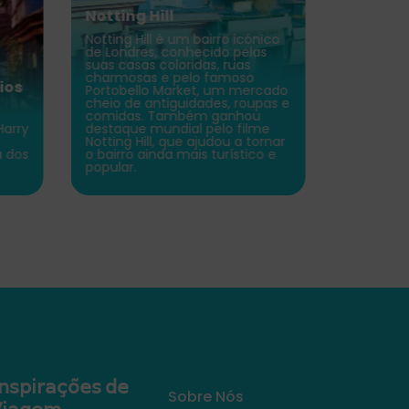
Notting Hill
Notting Hill é um bairro icónico
Colise
de Londres, conhecido pelas
suas casas coloridas, ruas
O Colise
charmosas e pelo famoso
anfiteatr
ios
Portobello Market, um mercado
um dos 
cheio de antiguidades, roupas e
famosos 
comidas. Também ganhou
no século
Harry
destaque mundial pelo filme
lutas de 
Notting Hill, que ajudou a tornar
espetácul
a dos
o bairro ainda mais turístico e
hoje um 
popular.
Romano e
𝗇𝗌𝗉𝗂𝗋𝖺𝖼̧𝗈̃𝖾𝗌 𝖽𝖾
Sobre Nós