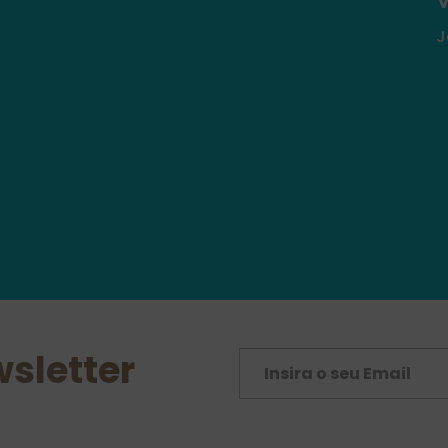

J
sletter