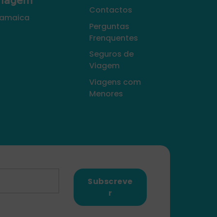
𝗂𝖺𝗀𝖾𝗆
Contactos
amaica
Perguntas
Frenquentes
Seguros de
Viagem
Viagens com
Menores
Subscreve
r