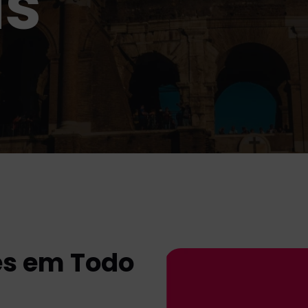
is
es em Todo